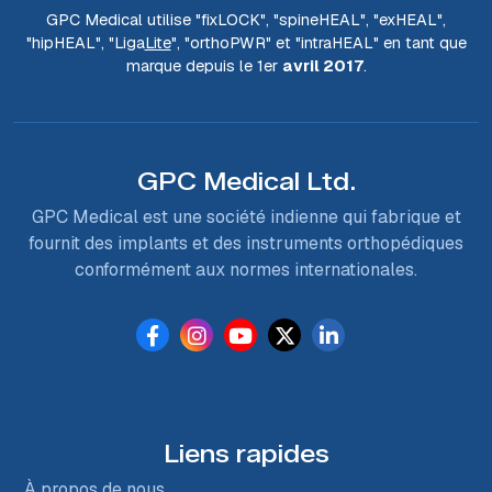
GPC Medical utilise "fix
LOCK
", "spine
HEAL
", "ex
HEAL
",
"hip
HEAL
", "Liga
Lite
", "ortho
PWR
" et "intra
HEAL
" en tant que
marque depuis le 1er
avril 2017
.
GPC Medical Ltd.
GPC Medical est une société indienne qui fabrique et
fournit des implants et des instruments orthopédiques
conformément aux normes internationales.
Liens rapides
À propos de nous