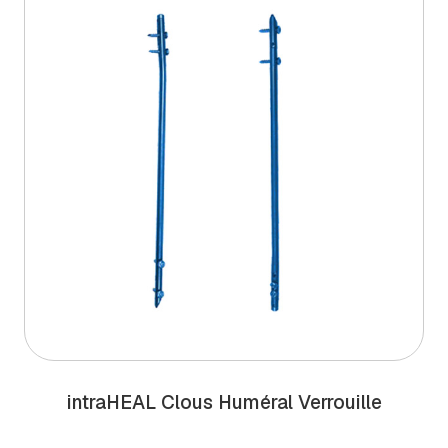
intra
HEAL
Clous Huméral Verrouille