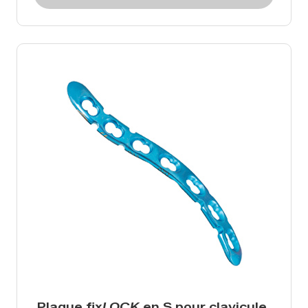
Plaque fix
LOCK
en S pour clavicule,