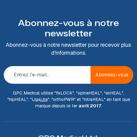
Abonnez-vous à notre
newsletter
Abonnez-vous à notre newsletter pour recevoir plus
d'informations.
Abonnez-vous
GPC Medical utilise "fix
LOCK
", "spine
HEAL
", "ex
HEAL
",
"hip
HEAL
", "Liga
Lite
", "ortho
PWR
" et "intra
HEAL
" en tant que
marque depuis le 1er
avril 2017
.