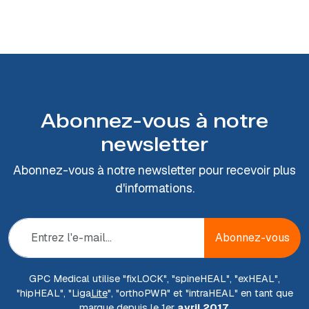
Abonnez-vous à notre
newsletter
Abonnez-vous à notre newsletter pour recevoir plus
d'informations.
Abonnez-vous
GPC Medical utilise "fix
LOCK
", "spine
HEAL
", "ex
HEAL
",
"hip
HEAL
", "Liga
Lite
", "ortho
PWR
" et "intra
HEAL
" en tant que
marque depuis le 1er
avril 2017
.