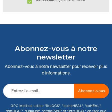
Confidentialité garantie à 100%
Abonnez-vous à notre
newsletter
Abonnez-vous à notre newsletter pour recevoir plus
d'informations.
Abonnez-vous
GPC Medical utilise "fix
LOCK
", "spine
HEAL
", "ex
HEAL
",
"hip
HEAL
", "Liga
Lite
", "ortho
PWR
" et "intra
HEAL
" en tant que