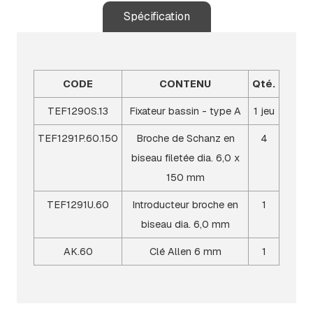
Spécification
CODE
CONTENU
Qté.
TEF1290S.13
Fixateur bassin - type A
1 jeu
TEF1291P.60.150
Broche de Schanz en
4
biseau filetée dia. 6,0 x
150 mm
TEF1291U.60
Introducteur broche en
1
biseau dia. 6,0 mm
AK.60
Clé Allen 6 mm
1