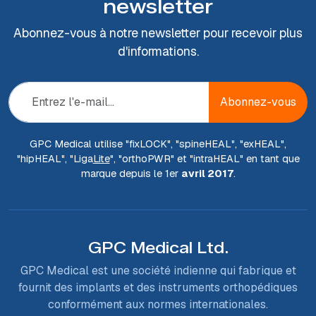
newsletter
Abonnez-vous à notre newsletter pour recevoir plus
d'informations.
Abonnez-vous
GPC Medical utilise "fix
LOCK
", "spine
HEAL
", "ex
HEAL
",
"hip
HEAL
", "Liga
Lite
", "ortho
PWR
" et "intra
HEAL
" en tant que
marque depuis le 1er
avril 2017
.
GPC Medical Ltd.
GPC Medical est une société indienne qui fabrique et
fournit des implants et des instruments orthopédiques
conformément aux normes internationales.