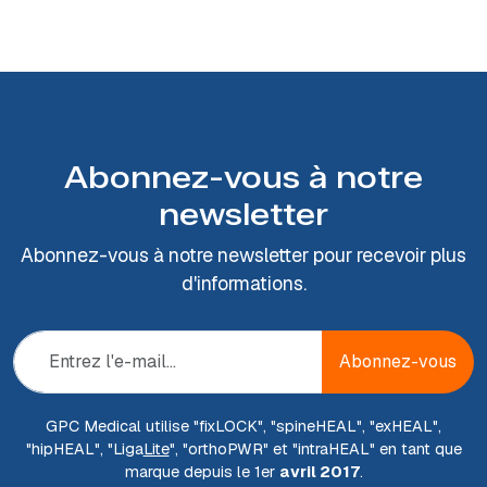
Abonnez-vous à notre
newsletter
Abonnez-vous à notre newsletter pour recevoir plus
d'informations.
Abonnez-vous
GPC Medical utilise "fix
LOCK
", "spine
HEAL
", "ex
HEAL
",
"hip
HEAL
", "Liga
Lite
", "ortho
PWR
" et "intra
HEAL
" en tant que
marque depuis le 1er
avril 2017
.