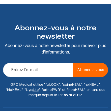
Abonnez-vous à notre
newsletter
Abonnez-vous à notre newsletter pour recevoir plus
d'informations.
Abonnez-vous
GPC Medical utilise "fix
LOCK
", "spine
HEAL
", "ex
HEAL
",
"hip
HEAL
", "Liga
Lite
", "ortho
PWR
" et "intra
HEAL
" en tant que
marque depuis le 1er
avril 2017
.