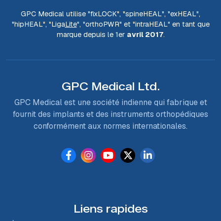
GPC Medical utilise "fix
LOCK
", "spine
HEAL
", "ex
HEAL
",
"hip
HEAL
", "Liga
Lite
", "ortho
PWR
" et "intra
HEAL
" en tant que
marque depuis le 1er
avril 2017
.
GPC Medical Ltd.
GPC Medical est une société indienne qui fabrique et
fournit des implants et des instruments orthopédiques
conformément aux normes internationales.
Liens rapides