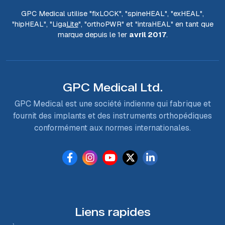
GPC Medical utilise "fix
LOCK
", "spine
HEAL
", "ex
HEAL
",
"hip
HEAL
", "Liga
Lite
", "ortho
PWR
" et "intra
HEAL
" en tant que
marque depuis le 1er
avril 2017
.
GPC Medical Ltd.
GPC Medical est une société indienne qui fabrique et
fournit des implants et des instruments orthopédiques
conformément aux normes internationales.
Liens rapides