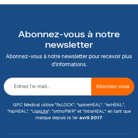
Abonnez-vous à notre
newsletter
Abonnez-vous à notre newsletter pour recevoir plus
d'informations.
Abonnez-vous
GPC Medical utilise "fix
LOCK
", "spine
HEAL
", "ex
HEAL
",
"hip
HEAL
", "Liga
Lite
", "ortho
PWR
" et "intra
HEAL
" en tant que
marque depuis le 1er
avril 2017
.