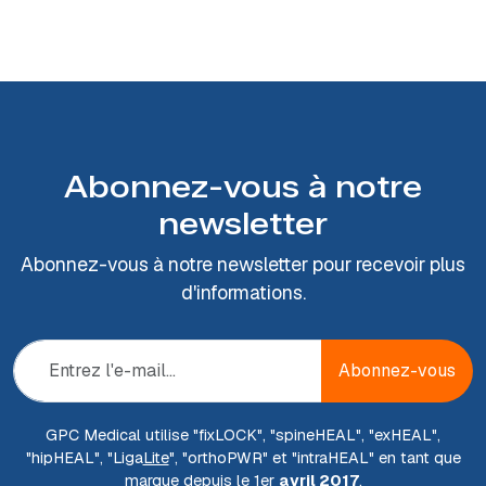
Abonnez-vous à notre
newsletter
Abonnez-vous à notre newsletter pour recevoir plus
d'informations.
Abonnez-vous
GPC Medical utilise "fix
LOCK
", "spine
HEAL
", "ex
HEAL
",
"hip
HEAL
", "Liga
Lite
", "ortho
PWR
" et "intra
HEAL
" en tant que
marque depuis le 1er
avril 2017
.