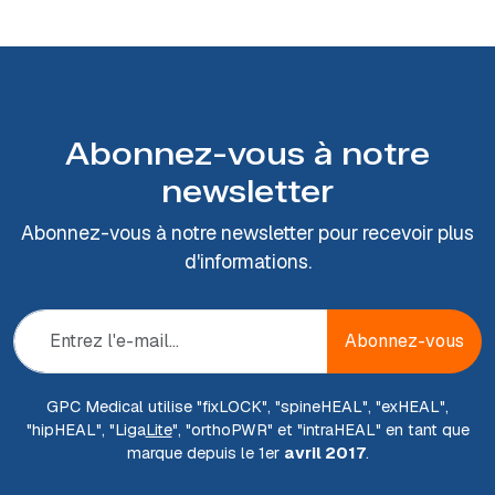
Abonnez-vous à notre
newsletter
Abonnez-vous à notre newsletter pour recevoir plus
d'informations.
Abonnez-vous
GPC Medical utilise "fix
LOCK
", "spine
HEAL
", "ex
HEAL
",
"hip
HEAL
", "Liga
Lite
", "ortho
PWR
" et "intra
HEAL
" en tant que
marque depuis le 1er
avril 2017
.