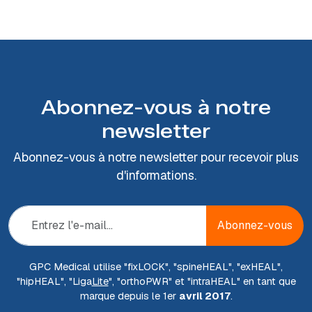
Abonnez-vous à notre
newsletter
Abonnez-vous à notre newsletter pour recevoir plus
d'informations.
Abonnez-vous
GPC Medical utilise "fix
LOCK
", "spine
HEAL
", "ex
HEAL
",
"hip
HEAL
", "Liga
Lite
", "ortho
PWR
" et "intra
HEAL
" en tant que
marque depuis le 1er
avril 2017
.