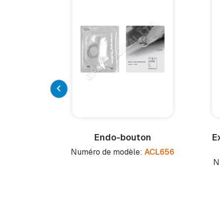
Endo-bouton
E
Numéro de modèle:
ACL656
N