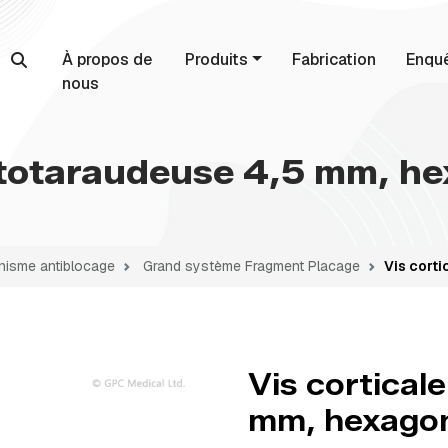
À propos de
Produits
Fabrication
Enqu
nous
utotaraudeuse 4,5 mm, h
isme antiblocage
Grand système Fragment Placage
Vis cort
Vis cortical
mm, hexagon