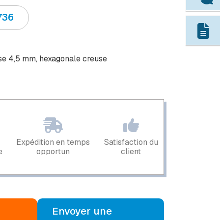
736
use 4,5 mm, hexagonale creuse
Expédition en temps
Satisfaction du
e
opportun
client
Envoyer une