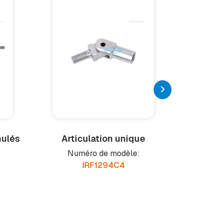
nulés
Articulation unique
Boulon 
Numéro de modèle:
Numéro 
IRF1294C4