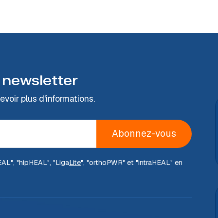
 newsletter
voir plus d'informations.
Abonnez-vous
EAL
", "hip
HEAL
", "Liga
Lite
", "ortho
PWR
" et "intra
HEAL
" en