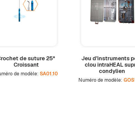
rochet de suture 25°
Jeu d’instruments p
Croissant
clou intra
HEAL
sup
condylien
méro de modèle:
SA01.10
Numéro de modèle:
GOS