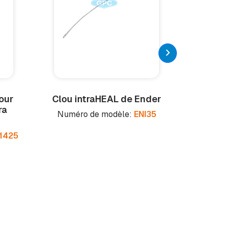
our
Clou intra
HEAL
de Ender
Connec
ra
Numéro de modèle:
ENI35
Numéro 
1425