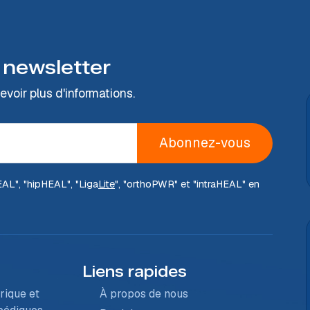
 newsletter
voir plus d'informations.
Abonnez-vous
EAL
", "hip
HEAL
", "Liga
Lite
", "ortho
PWR
" et "intra
HEAL
" en
Liens rapides
rique et
À propos de nous