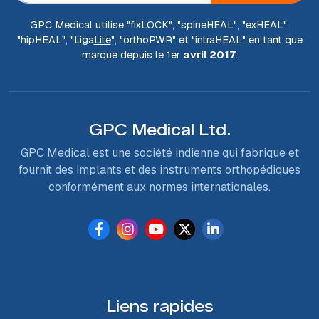
GPC Medical utilise "fix
LOCK
", "spine
HEAL
", "ex
HEAL
",
"hip
HEAL
", "Liga
Lite
", "ortho
PWR
" et "intra
HEAL
" en tant que
marque depuis le 1er
avril 2017
.
GPC Medical Ltd.
GPC Medical est une société indienne qui fabrique et
fournit des implants et des instruments orthopédiques
conformément aux normes internationales.
Liens rapides