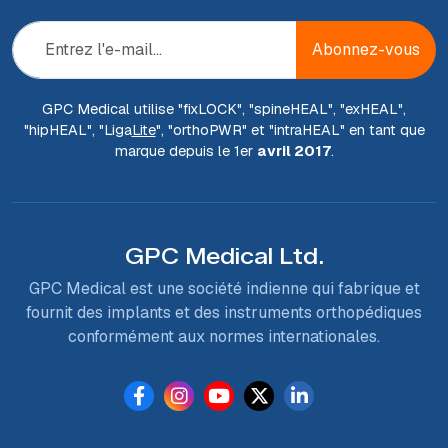
Abonnez-vous
GPC Medical utilise "fix
LOCK
", "spine
HEAL
", "ex
HEAL
",
"hip
HEAL
", "Liga
Lite
", "ortho
PWR
" et "intra
HEAL
" en tant que
marque depuis le 1er
avril 2017
.
GPC Medical Ltd.
GPC Medical est une société indienne qui fabrique et
fournit des implants et des instruments orthopédiques
conformément aux normes internationales.