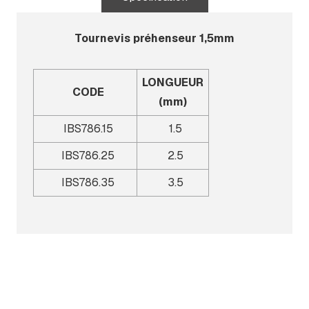
Tournevis préhenseur 1,5mm
LONGUEUR
CODE
(mm)
IBS786.15
1.5
IBS786.25
2.5
IBS786.35
3.5