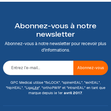
Abonnez-vous à notre
newsletter
Abonnez-vous à notre newsletter pour recevoir plus
d'informations.
Abonnez-vous
GPC Medical utilise "fix
LOCK
", "spine
HEAL
", "ex
HEAL
",
"hip
HEAL
", "Liga
Lite
", "ortho
PWR
" et "intra
HEAL
" en tant que
marque depuis le 1er
avril 2017
.