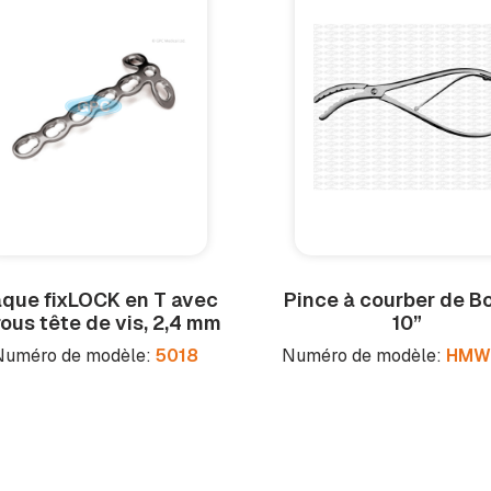
aque fix
LOCK
en T avec
Pince à courber de B
rous tête de vis, 2,4 mm
10”
Numéro de modèle:
5018
Numéro de modèle:
HMW