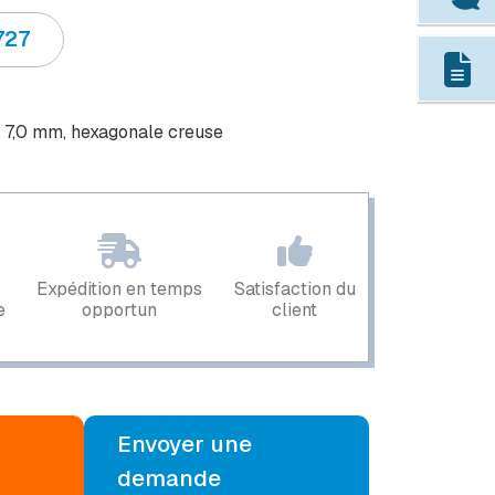
727
e 7,0 mm, hexagonale creuse
Expédition en temps
Satisfaction du
e
opportun
client
Envoyer une
demande