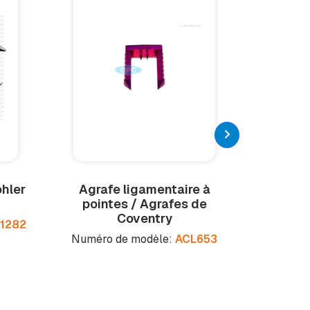
ohler
Agrafe ligamentaire à
Co
pointes / Agrafes de
Numéro 
Coventry
1282
Numéro de modèle:
ACL653