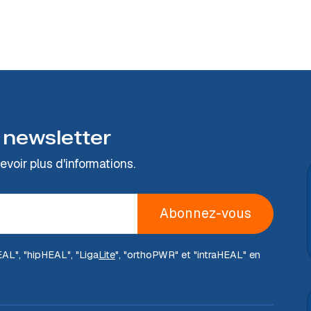
 newsletter
voir plus d'informations.
Abonnez-vous
EAL
", "hip
HEAL
", "Liga
Lite
", "ortho
PWR
" et "intra
HEAL
" en