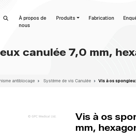
À propos de
Produits
Fabrication
Enqu
nous
ieux canulée 7,0 mm, he
isme antiblocage
Système de vis Canulée
Vis à os spongieu
Vis à os spo
mm, hexagon