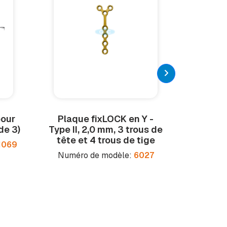
pour
Plaque fix
LOCK
en Y -
Croch
de 3)
Type II, 2,0 mm, 3 trous de
tête et 4 trous de tige
1069
Numéro
Numéro de modèle:
6027