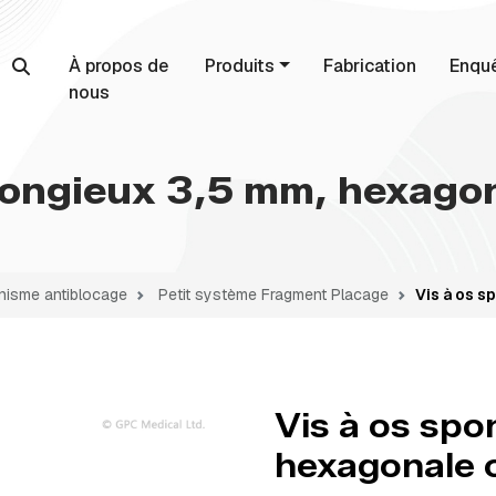
À propos de
Produits
Fabrication
Enqu
nous
pongieux 3,5 mm, hexago
isme antiblocage
Petit système Fragment Placage
Vis à os s
Vis à os sp
hexagonale 