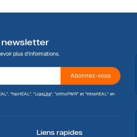
 newsletter
voir plus d'informations.
Abonnez-vous
EAL
", "hip
HEAL
", "Liga
Lite
", "ortho
PWR
" et "intra
HEAL
" en
Liens rapides