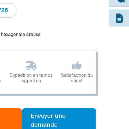
726
, hexagonale creuse
Expédition en temps
Satisfaction du
e
opportun
client
Envoyer une
demande