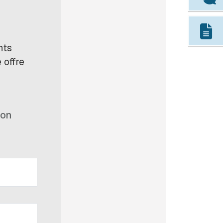
nts
 offre
non