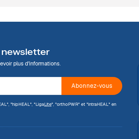
 newsletter
voir plus d'informations.
Abonnez-vous
EAL
", "hip
HEAL
", "Liga
Lite
", "ortho
PWR
" et "intra
HEAL
" en