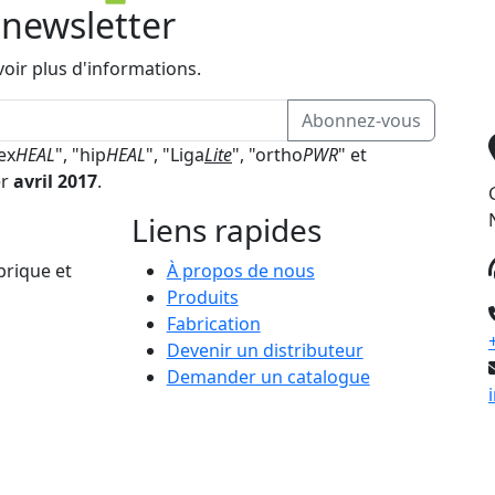
newsletter
oir plus d'informations.
Abonnez-vous
"ex
HEAL
", "hip
HEAL
", "Liga
Lite
", "ortho
PWR
" et
er
avril 2017
.
Liens rapides
brique et
À propos de nous
Produits
Fabrication
Devenir un distributeur
Demander un catalogue