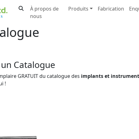
À propos de
Produits
Fabrication
Enq
nous
alogue
un Catalogue
mplaire GRATUIT du catalogue des
implants et instrumen
i !