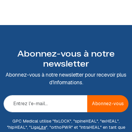
Abonnez-vous à notre
newsletter
Abonnez-vous à notre newsletter pour recevoir plus
d'informations.
Abonnez-vous
GPC Medical utilise "fix
LOCK
", "spine
HEAL
", "ex
HEAL
",
"hip
HEAL
", "Liga
Lite
", "ortho
PWR
" et "intra
HEAL
" en tant que