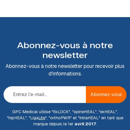
Abonnez-vous à notre
newsletter
Abonnez-vous à notre newsletter pour recevoir plus
d'informations.
Abonnez-vous
GPC Medical utilise "fix
LOCK
", "spine
HEAL
", "ex
HEAL
",
"hip
HEAL
", "Liga
Lite
", "ortho
PWR
" et "intra
HEAL
" en tant que
marque depuis le 1er
avril 2017
.