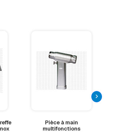
reffe
Pièce à main
Vis c
inox
multifonctions
hex