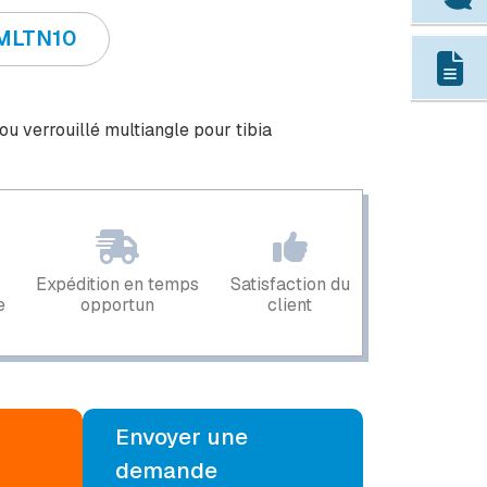
MLTN10
u verrouillé multiangle pour tibia
Expédition en temps
Satisfaction du
e
opportun
client
Envoyer une
demande