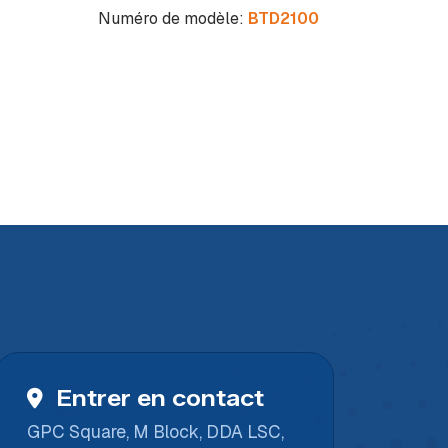
Numéro de modèle:
BTD2100
Numé
Entrer en contact
GPC Square, M Block, DDA LSC,