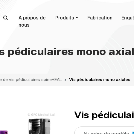
À propos de
Produits
Fabrication
Enqu
nous
s pédiculaires mono axia
de vis pédicul aires spine
HEAL
Vis pédiculaires mono axiales
Vis pédicula
Numéro de modèle: