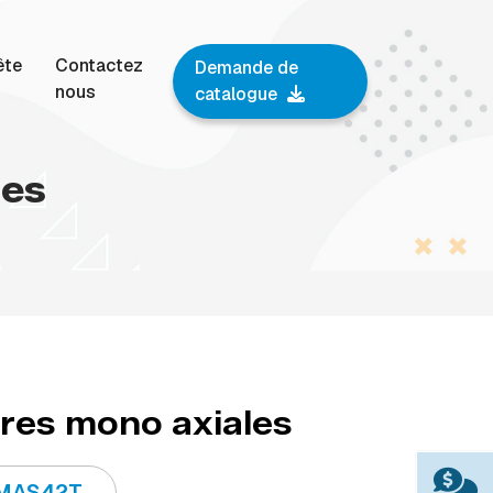
ête
Contactez
Demande de
nous
catalogue
les
ires mono axiales
MAS42T