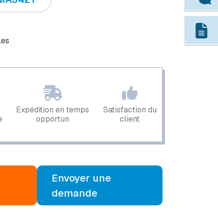
les
Expédition en temps
Satisfaction du
e
opportun
client
Envoyer une
demande