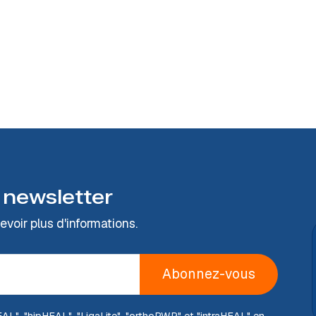
 newsletter
voir plus d'informations.
Abonnez-vous
EAL
", "hip
HEAL
", "Liga
Lite
", "ortho
PWR
" et "intra
HEAL
" en