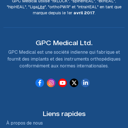
GPC Medical utilise "fix
LOCK
", "spine
HEAL
", "ex
HEAL
",
"hip
HEAL
", "Liga
Lite
", "ortho
PWR
" et "intra
HEAL
" en tant que
marque depuis le 1er
avril 2017
.
GPC Medical Ltd.
GPC Medical est une société indienne qui fabrique et
fournit des implants et des instruments orthopédiques
conformément aux normes internationales.
Liens rapides
À propos de nous