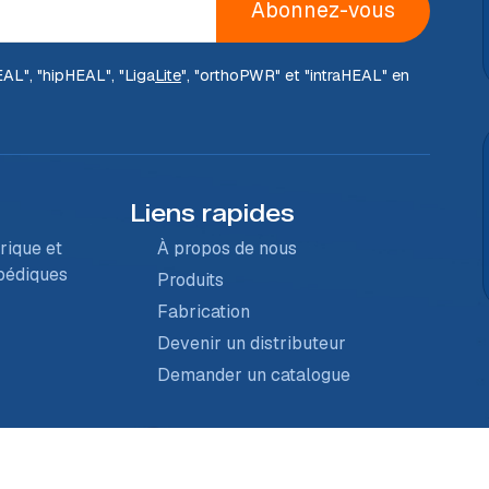
Abonnez-vous
EAL
", "hip
HEAL
", "Liga
Lite
", "ortho
PWR
" et "intra
HEAL
" en
Liens rapides
rique et
À propos de nous
opédiques
Produits
Fabrication
Devenir un distributeur
Demander un catalogue
teur © 2026 GPC Medical Ltd (Division Orthopédique). Tous les droits son