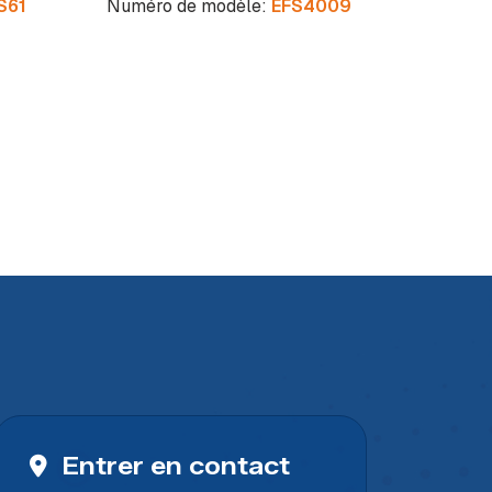
S61
Numéro de modèle:
EFS4009
tr
g
Numér
Entrer en contact