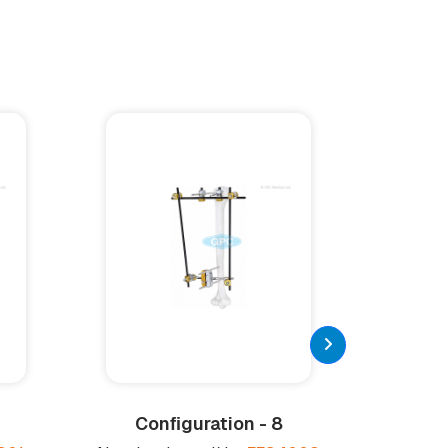
Conﬁguration - 8
Plaqu
obliqu