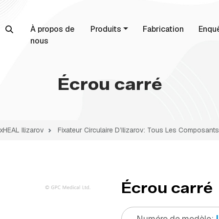
À propos de
Produits
Fabrication
Enqu
nous
Écrou carré
xHEAL Ilizarov
Fixateur Circulaire D’Ilizarov: Tous Les Composants
Écrou carré
Numéro de modèle: