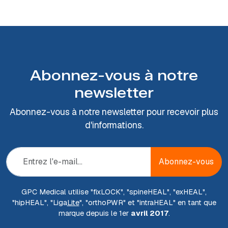
Abonnez-vous à notre
newsletter
Abonnez-vous à notre newsletter pour recevoir plus
d'informations.
Abonnez-vous
GPC Medical utilise "fix
LOCK
", "spine
HEAL
", "ex
HEAL
",
"hip
HEAL
", "Liga
Lite
", "ortho
PWR
" et "intra
HEAL
" en tant que
marque depuis le 1er
avril 2017
.