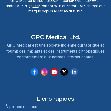
GPC Medical utilise "fix
LOCK
", "spine
HEAL
", "ex
HEAL
",
"hip
HEAL
", "Liga
Lite
", "ortho
PWR
" et "intra
HEAL
" en tant que
marque depuis le 1er
avril 2017
.
GPC Medical Ltd.
GPC Medical est une société indienne qui fabrique et
fournit des implants et des instruments orthopédiques
conformément aux normes internationales.
Liens rapides
À propos de nous