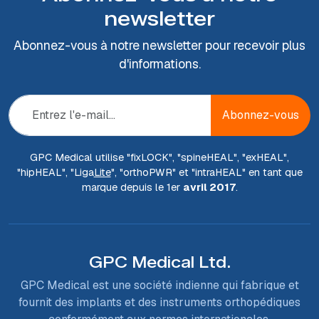
newsletter
Abonnez-vous à notre newsletter pour recevoir plus
d'informations.
Abonnez-vous
GPC Medical utilise "fix
LOCK
", "spine
HEAL
", "ex
HEAL
",
"hip
HEAL
", "Liga
Lite
", "ortho
PWR
" et "intra
HEAL
" en tant que
marque depuis le 1er
avril 2017
.
GPC Medical Ltd.
GPC Medical est une société indienne qui fabrique et
fournit des implants et des instruments orthopédiques