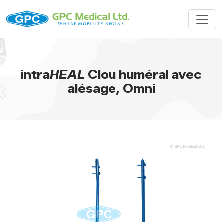
intra
HEAL
Clou huméral avec
alésage, Omni