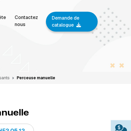
ête
Contactez
Demande de
nous
catalogue
sants
Perceuse manuelle
nuelle
HF2.05.12