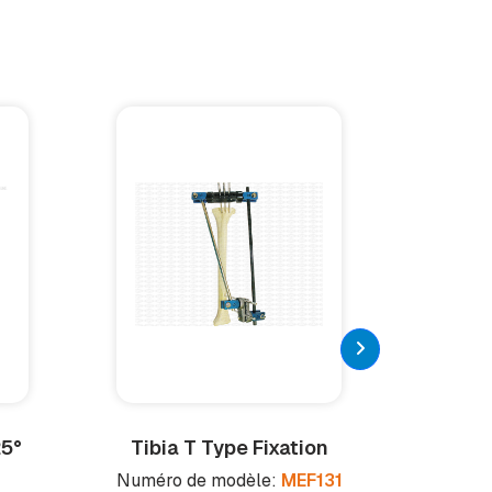
25°
Tibia T Type Fixation
Ba
Numéro de modèle:
MEF131
Numér