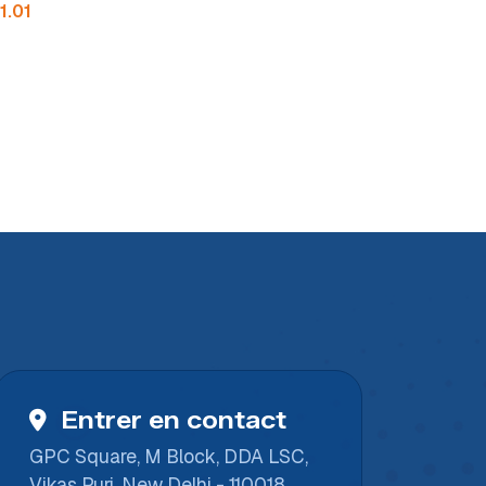
1.01
Entrer en contact
GPC Square, M Block, DDA LSC,
Vikas Puri, New Delhi - 110018