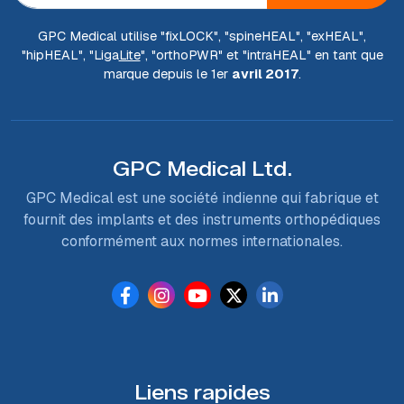
GPC Medical utilise "fix
LOCK
", "spine
HEAL
", "ex
HEAL
",
"hip
HEAL
", "Liga
Lite
", "ortho
PWR
" et "intra
HEAL
" en tant que
marque depuis le 1er
avril 2017
.
GPC Medical Ltd.
GPC Medical est une société indienne qui fabrique et
fournit des implants et des instruments orthopédiques
conformément aux normes internationales.
Liens rapides