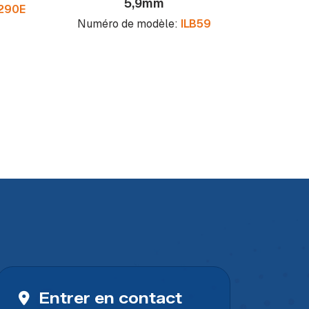
5,9mm
larticul
290E
Numéro de modèle:
ILB59
Numéro
Entrer en contact