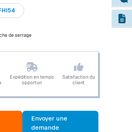
FHI54
che de serrage
Expédition en temps
Satisfaction du
e
opportun
client
Envoyer une
demande