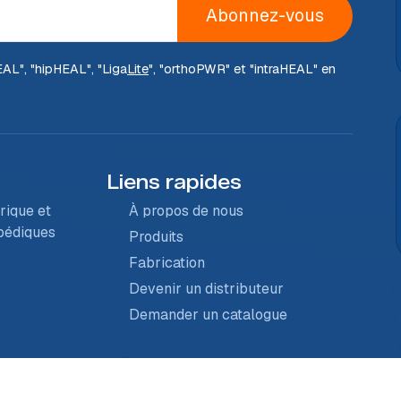
Abonnez-vous
EAL
", "hip
HEAL
", "Liga
Lite
", "ortho
PWR
" et "intra
HEAL
" en
Liens rapides
rique et
À propos de nous
opédiques
Produits
Fabrication
Devenir un distributeur
Demander un catalogue