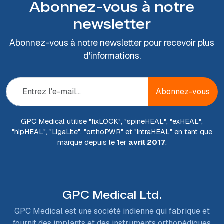
Abonnez-vous à notre
newsletter
Abonnez-vous à notre newsletter pour recevoir plus
d'informations.
Abonnez-vous
GPC Medical utilise "fix
LOCK
", "spine
HEAL
", "ex
HEAL
",
"hip
HEAL
", "Liga
Lite
", "ortho
PWR
" et "intra
HEAL
" en tant que
marque depuis le 1er
avril 2017
.
GPC Medical Ltd.
GPC Medical est une société indienne qui fabrique et
fournit des implants et des instruments orthopédiques