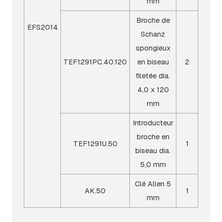
mm
Broche de
EFS2014
Schanz
spongieux
TEF1291PC.40.120
en biseau
2
filetée dia.
4,0 x 120
mm
Introducteur
broche en
TEF1291U.50
1
biseau dia.
5,0 mm
Clé Allen 5
AK.50
1
mm