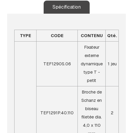
Spécification
TYPE
CODE
CONTENU
Qté.
Fixateur
externe
TEF1290S.06
dynamique
1 jeu
type T -
petit
Broche de
Schanz en
biseau
TEF1291P.40.110
2
filetée dia.
4,0 x 110