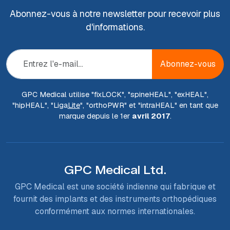
Abonnez-vous à notre newsletter pour recevoir plus
d'informations.
Abonnez-vous
GPC Medical utilise "fix
LOCK
", "spine
HEAL
", "ex
HEAL
",
"hip
HEAL
", "Liga
Lite
", "ortho
PWR
" et "intra
HEAL
" en tant que
marque depuis le 1er
avril 2017
.
GPC Medical Ltd.
GPC Medical est une société indienne qui fabrique et
fournit des implants et des instruments orthopédiques
conformément aux normes internationales.