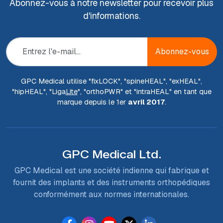
Abonnez-vous à notre newsletter pour recevoir plus
d'informations.
Abonnez-vous
GPC Medical utilise "fix
LOCK
", "spine
HEAL
", "ex
HEAL
",
"hip
HEAL
", "Liga
Lite
", "ortho
PWR
" et "intra
HEAL
" en tant que
marque depuis le 1er
avril 2017
.
GPC Medical Ltd.
GPC Medical est une société indienne qui fabrique et
fournit des implants et des instruments orthopédiques
conformément aux normes internationales.